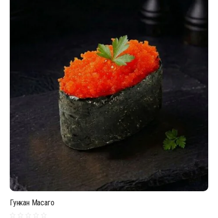
Гункан Масаго