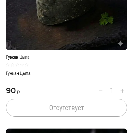
Гункан Цыпа
Гункан Цыпа
90
р.
Отсутствует